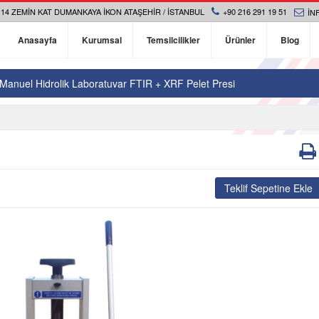
14 ZEMIN KAT DUMANKAYA İKON ATAŞEHIR / İSTANBUL
+90 216 291 19 51
IN
Anasayfa
Kurumsal
Temsilcilikler
Ürünler
Blog
Manuel Hidrolik Laboratuvar FTIR + XRF Pelet Presi