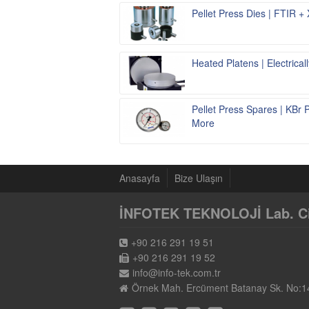
Pellet Press Dies | FTIR +
Heated Platens | Electrica
Pellet Press Spares | KBr
More
Anasayfa
Bize Ulaşın
İNFOTEK TEKNOLOJİ Lab. Cih.
+90 216 291 19 51
+90 216 291 19 52
info@info-tek.com.tr
Örnek Mah. Ercüment Batanay Sk. No:1