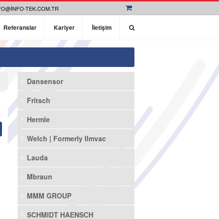
FO@INFO-TEK.COM.TR
Referanslar
Kariyer
İletişim
Dansensor
Fritsch
Hermle
Welch | Formerly Ilmvac
Lauda
Mbraun
MMM GROUP
SCHMIDT HAENSCH