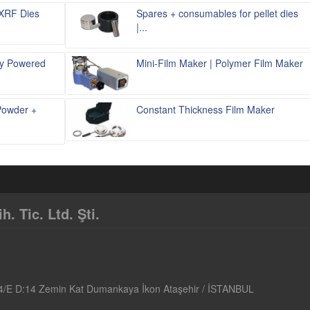
 XRF Dies
Spares + consumables for pellet dies
|...
lly Powered
Mini-Film Maker | Polymer Film Maker
 Powder +
Constant Thickness Film Maker
 Tic. Ltd. Şti.
4/E D:14 Zemin Kat Dumankaya İkon Ataşehir / İSTANBUL