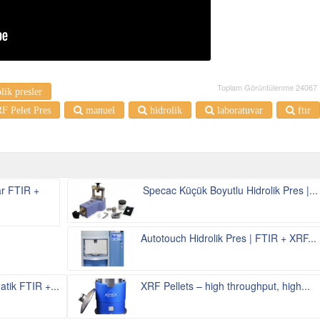
Toplam Görüntülenme 24067
lik presler
F Pelet Pres
manuel
hidrolik
laboratuvar
ftır
ar FTIR +
Specac Küçük Boyutlu Hidrolik Pres |...
Autotouch Hidrolik Pres | FTIR + XRF...
atik FTIR +...
XRF Pellets – high throughput, high...