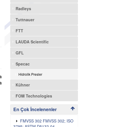
Radleys
Tuttnauer
FTT
LAUDA Scientific
GFL
Specac
Hidrolik Presler
a
a
Kühner
FOM Technologies
En Çok İncelenenler
FMVSS 302 FMVSS 302; ISO
3795; ASTM D5132-04