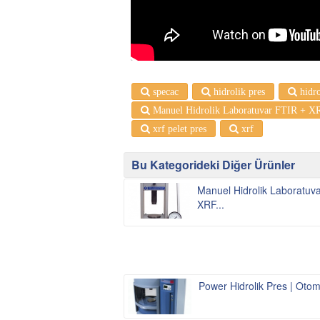
specac
hidrolik pres
hidro
Manuel Hidrolik Laboratuvar FTIR + XR
xrf pelet pres
xrf
Bu Kategorideki Diğer Ürünler
Manuel Hidrolik Laboratuv
XRF...
Power Hidrolik Pres | Otom