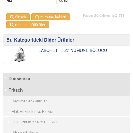
Hız
100 rpm
Toplam Görüntülenme 21799
fritsch
numune bölücü
numune bölücüler
Bu Kategorideki Diğer Ürünler
LABORETTE 27 NUMUNE BÖLÜCÜ
Dansensor
Fritsch
Değirmenler - Kırıcılar
Elek Makineleri ve Elekler
Laser Particle Sizer Cihazları
Ultrasonik Banyo