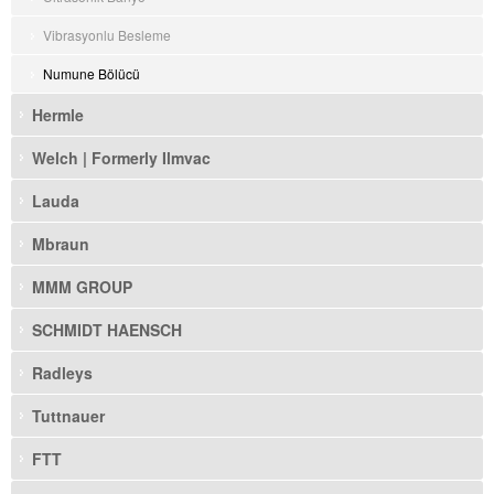
Vibrasyonlu Besleme
Numune Bölücü
Hermle
Welch | Formerly Ilmvac
Lauda
Mbraun
MMM GROUP
SCHMIDT HAENSCH
Radleys
Tuttnauer
FTT