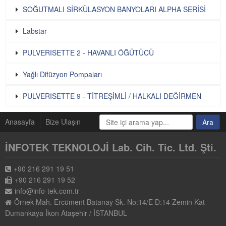
SOĞUTMALI SİRKÜLASYON BANYOLARI ALPHA SERİSİ
Labstar
PULVERISETTE 2 - HAVANLI ÖĞÜTÜCÜ
Yağlı Difüzyon Pompaları
PULVERISETTE 9 - TİTREŞİMLİ / HALKALI DEĞİRMEN
Anasayfa
Bize Ulaşın
İNFOTEK TEKNOLOJİ Lab. Cih. Tic. Ltd. Şti.
+90 216 291 19 51
+90 216 291 19 52
info@info-tek.com.tr
Örnek Mah. Ercüment Batanay Sk. No:14/E D:14 Zemin Kat
Dumankaya İkon Ataşehir / İSTANBUL