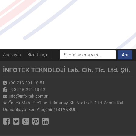
Anasayfa
Bize Ulaşın
İNFOTEK TEKNOLOJİ Lab. Cih. Tic. Ltd. Şti.
+90 216 291 19 51
+90 216 291 19 52
info@info-tek.com.tr
Örnek Mah. Ercüment Batanay Sk. No:14/E D:14 Zemin Kat
Dumankaya İkon Ataşehir / İSTANBUL