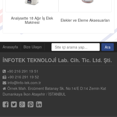
Analysette 18 Ağır İş Elek
Elekler ve Eleme Aksesuarları
Makinesi
Anasayfa
Bize Ulaşın
İNFOTEK TEKNOLOJİ Lab. Cih. Tic. Ltd. Şti.
+90 216 291 19 51
+90 216 291 19 52
info@info-tek.com.tr
Örnek Mah. Ercüment Batanay Sk. No:14/E D:14 Zemin Kat
Dumankaya İkon Ataşehir / İSTANBUL