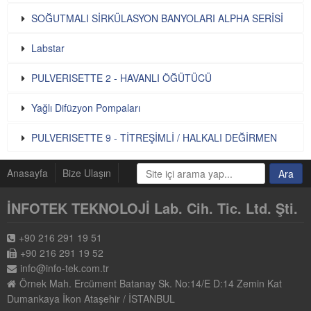
SOĞUTMALI SİRKÜLASYON BANYOLARI ALPHA SERİSİ
Labstar
PULVERISETTE 2 - HAVANLI ÖĞÜTÜCÜ
Yağlı Difüzyon Pompaları
PULVERISETTE 9 - TİTREŞİMLİ / HALKALI DEĞİRMEN
Anasayfa
Bize Ulaşın
İNFOTEK TEKNOLOJİ Lab. Cih. Tic. Ltd. Şti.
+90 216 291 19 51
+90 216 291 19 52
info@info-tek.com.tr
Örnek Mah. Ercüment Batanay Sk. No:14/E D:14 Zemin Kat
Dumankaya İkon Ataşehir / İSTANBUL