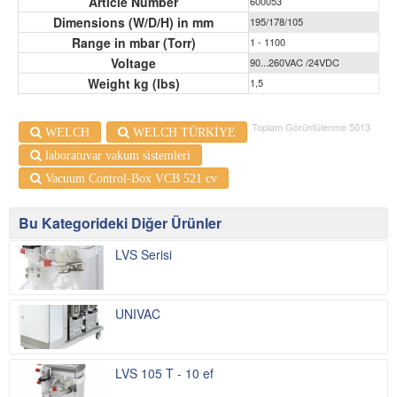
Article Number
600053
Dimensions (W/D/H) in mm
195/178/105
Range in mbar (Torr)
1 - 1100
Voltage
90...260VAC /24VDC
Weight kg (lbs)
1,5
Toplam Görüntülenme 5013
WELCH
WELCH TÜRKİYE
laboratuvar vakum sistemleri
Vacuum Control-Box VCB 521 cv
Bu Kategorideki Diğer Ürünler
LVS Serisi
UNIVAC
LVS 105 T - 10 ef