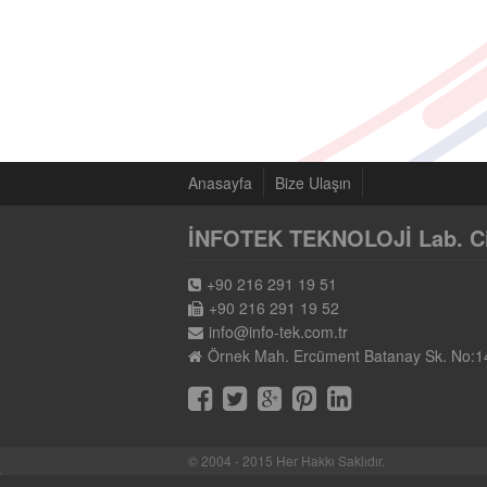
Anasayfa
Bize Ulaşın
İNFOTEK TEKNOLOJİ Lab. Cih.
+90 216 291 19 51
+90 216 291 19 52
info@info-tek.com.tr
Örnek Mah. Ercüment Batanay Sk. No:1
© 2004 - 2015 Her Hakkı Saklıdır.