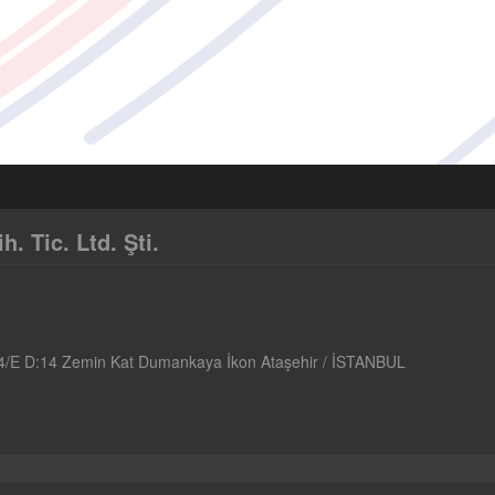
 Tic. Ltd. Şti.
4/E D:14 Zemin Kat Dumankaya İkon Ataşehir / İSTANBUL