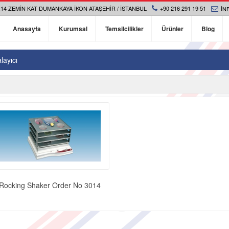
14 ZEMIN KAT DUMANKAYA İKON ATAŞEHIR / İSTANBUL
+90 216 291 19 51
IN
Anasayfa
Kurumsal
Temsilcilikler
Ürünler
Blog
layıcı
Rocking Shaker Order No 3014