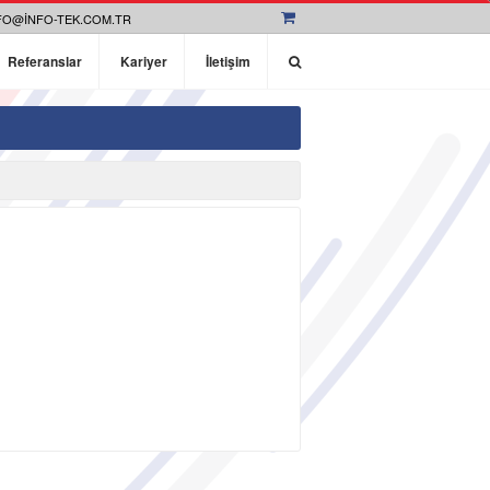
FO@INFO-TEK.COM.TR
Referanslar
Kariyer
İletişim