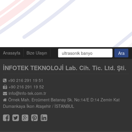
Anasayfa
Bize Ulaşın
İNFOTEK TEKNOLOJİ Lab. Cih. Tic. Ltd. Şti.
+90 216 291 19 51
+90 216 291 19 52
info@info-tek.com.tr
Örnek Mah. Ercüment Batanay Sk. No:14/E D:14 Zemin Kat
Dumankaya İkon Ataşehir / İSTANBUL