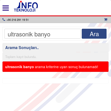
+90 216 291 19 51
Arama Sonuçları..
Toplam kayıt bulundu.
ultrasonik banyo
arama kriterine uyan sonuç bulunamadı!